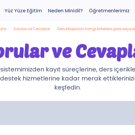
Yüz Yüze Eğitim
Neden Minidil?
Öğretmenlerimiz
yfa
Sorular ve Cevaplar
Ders kitaplarını hangi kriterlere göre seçiy
orular ve Cevapl
 sistemimizden kayıt süreçlerine, ders içerikl
destek hizmetlerine kadar merak ettikleriniz
keşfedin.