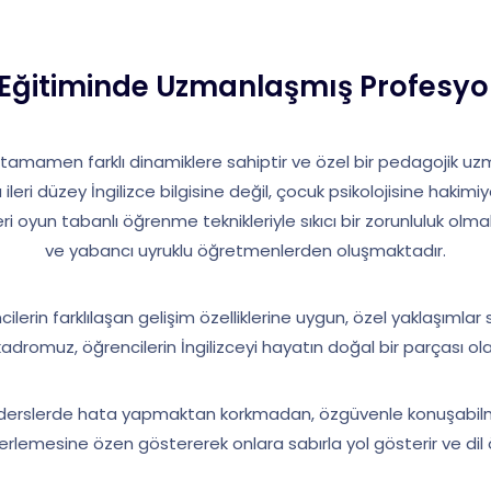
 Eğitiminde Uzmanlaşmış Profesyo
tamamen farklı dinamiklere sahiptir ve özel bir pedagojik uzmanl
eri düzey İngilizce bilgisine değil, çocuk psikolojisine hakimiy
i oyun tabanlı öğrenme teknikleriyle sıkıcı bir zorunluluk ol
ve yabancı uyruklu öğretmenlerden oluşmaktadır.
ilerin farklılaşan gelişim özelliklerine uygun, özel yaklaşımlar 
dromuz, öğrencilerin İngilizceyi hayatın doğal bir parçası o
erslerde hata yapmaktan korkmadan, özgüvenle konuşabilmesi
lerlemesine özen göstererek onlara sabırla yol gösterir ve dil 