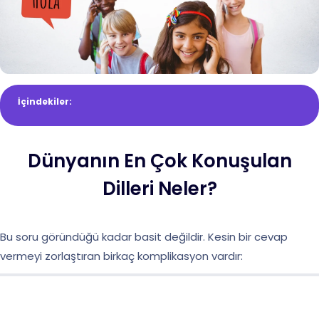
İçindekiler:
Dünyanın En Çok Konuşulan
Dilleri Neler?
Bu soru göründüğü kadar basit değildir. Kesin bir cevap
vermeyi zorlaştıran birkaç komplikasyon vardır:
Öncelikle, ne demek istiyorsun? Dilleri kendi ana dillerini