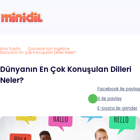
Ana Sayfa
Çocuklar İçin İngilizce
Dünyanın En Çok Konuşulan Dilleri Neler?
Dünyanın En Çok Konuşulan Dilleri
Neler?
Facebook ile paylaş
X ile paylaş
E-posta ile gönder