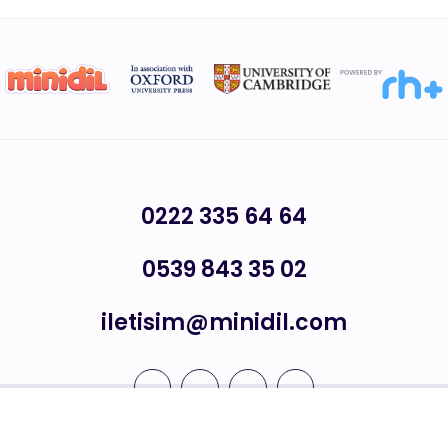
0222 335 64 64
0539 843 35 02
iletisim@minidil.com